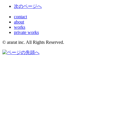
次
のページ
へ
contact
about
works
private works
© ararat inc. All Rights Reserved.