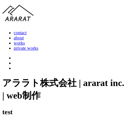
contact
about
works
private works
アララト株式会社 | ararat inc.
| web制作
test