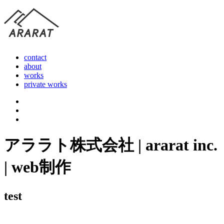
contact
about
works
private works
アララト株式会社 | ararat inc.
| web制作
test