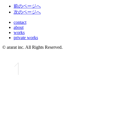
前
のページ
へ
次
のページ
へ
contact
about
works
private works
© ararat inc. All Rights Reserved.